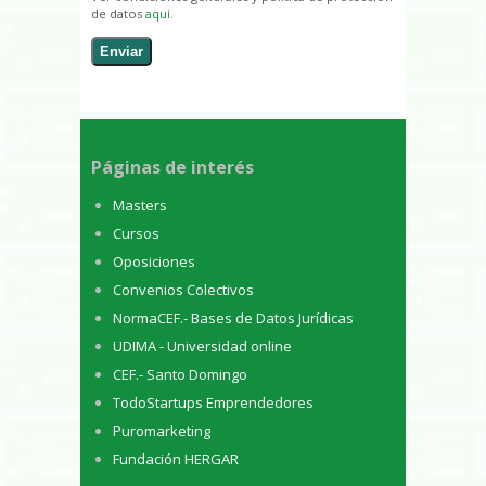
de datos
aquí
.
Páginas de interés
Masters
Cursos
Oposiciones
Convenios Colectivos
NormaCEF.- Bases de Datos Jurídicas
UDIMA - Universidad online
CEF.- Santo Domingo
TodoStartups Emprendedores
Puromarketing
Fundación HERGAR