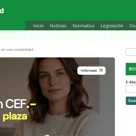
Inicio
Noticias
Normativa
Legislación
Doc
 en una contabilidad
Busc
Fo
BO
E-Ma