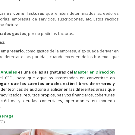
ncarios como facturas
que emiten determinados acreedores
rías, empresas de servicios, suscripciones, etc. Estos recibos
na factura.
inados gastos
, por no pedir las facturas.
ks
.
l empresario
, como gastos de la empresa, algo puede derivar en
be detectar estas partidas, cuando exceden de los baremos que
s Anuales
es una de las asignaturas del
Máster en Dirección
l CEF.-, para que aquellos interesados en convertirse en
guir que las cuentas anuales estén libres de errores y
r técnicas de auditoría a aplicar en las diferentes áreas que
nmovilizados, recursos propios, pasivos financieros, coberturas
s, créditos y deudas comerciales, operaciones en moneda
.
a Fraga
FO)