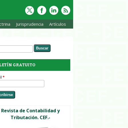
trina
Jurisprudencia
Artículos
ar
rmulario de búsqueda
LETÍN GRATUITO
il
*
Revista de Contabilidad y
Tributación. CEF.-