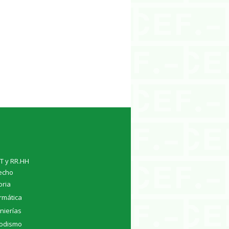
TT y RR.HH
echo
oria
rmática
nierías
iodismo