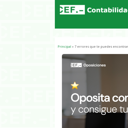
Principal
» 7 errores que te puedes encontrar
Usted está aquí