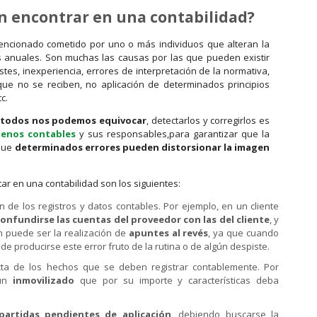
n encontrar en una contabilidad?
tencionado cometido por uno o más individuos que alteran la
s anuales. Son muchas las causas por las que pueden existir
istes, inexperiencia, errores de interpretación de la normativa,
que no se reciben, no aplicación de determinados principios
c.
todos nos podemos equivocar
, detectarlos y corregirlos es
enos contables
y sus responsables,para garantizar que la
 que
determinados errores pueden distorsionar la imagen
r en una contabilidad son los siguientes:
ón de los registros y datos contables. Por ejemplo, en un cliente
onfundirse las cuentas del proveedor con las del cliente
, y
ón puede ser la realización de
apuntes al revés
, ya que cuando
e producirse este error fruto de la rutina o de algún despiste.
ecta de los hechos que se deben registrar contablemente. Por
gún
inmovilizado
que por su importe y características deba
partidas pendientes de aplicación
, debiendo buscarse la