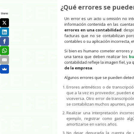
¿Qué errores se puede
Shares
Un error es un acto u omisión no in
información contenida en las cuenta
errores en una contabilidad
: desp
facturas que no se contabilizan por
contables o su aplicación incorrecta, et
Si bien es humano cometer errores y
una tarea que deben realizar los
bu
contabilidad refleje la imagen fiel, ya
de la empresa
.
Algunos errores que se pueden detecta
Errores aritméticos o de transcripci
que a la vez es proveedor, pueden
c
viceversa. Otro error de transcripci
se contabilizan muchos apuntes, pued
Realizar una interpretación incorr
ejemplo, registrar como gasto al
amortizarse en varios años.
No dejar depurada la cuenta de