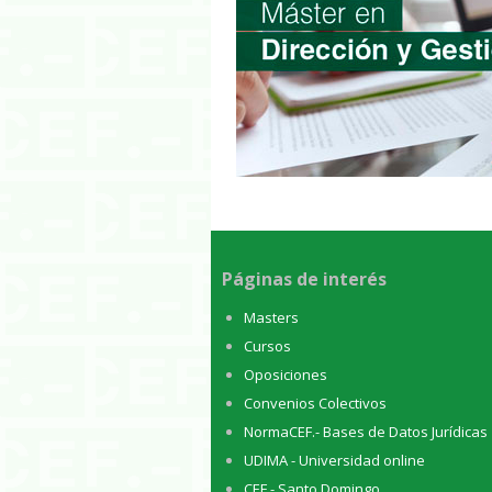
Páginas de interés
Masters
Cursos
Oposiciones
Convenios Colectivos
NormaCEF.- Bases de Datos Jurídicas
UDIMA - Universidad online
CEF.- Santo Domingo