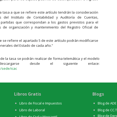
 tasa a que se refiere este artículo tendrán la consideración
s del Instituto de Contabilidad y Auditoría de Cuentas,
 partidas que correspondan a los gastos previstos para el
s de organización y mantenimiento del Registro Oficial de
e se refiere el apartado 5 de este artículo podrán modificarse
enerales del Estado de cada año.”
de la tasa se podrán realizar de forma telemática y el modelo
scargarse desde el siguiente enlace:
e/sede/icac
Libros Gratis
Blogs
Libro de Fiscal e Impuestos
Blog de ADE
Libro de Laboral
Blog de CC.
Blog de Der
Libro de Civil y Mercantil