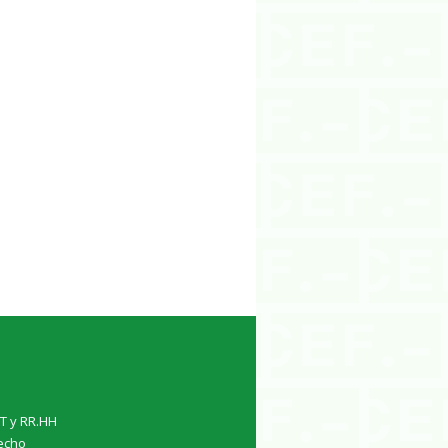
TT y RR.HH
echo