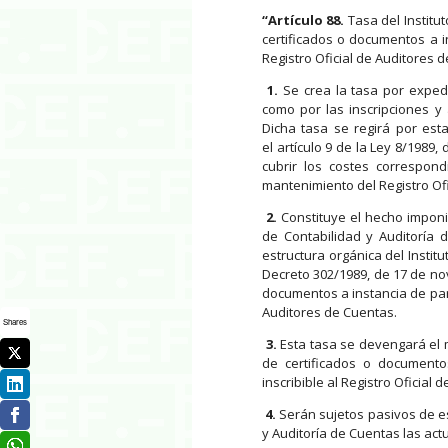
“Artículo 88.
Tasa del Institu
certificados o documentos a i
Registro Oficial de Auditores 
1.
Se crea la tasa por expedi
como por las inscripciones y 
Dicha tasa se regirá por est
el artículo 9 de la Ley 8/1989,
cubrir los costes correspond
mantenimiento del Registro Ofic
2.
Constituye el hecho imponib
de Contabilidad y Auditoría d
estructura orgánica del Instit
Decreto 302/1989, de 17 de nov
documentos a instancia de part
Auditores de Cuentas.
Shares
3.
Esta tasa se devengará el m
de certificados o documento
inscribible al Registro Oficial
4.
Serán sujetos pasivos de est
y Auditoría de Cuentas las act