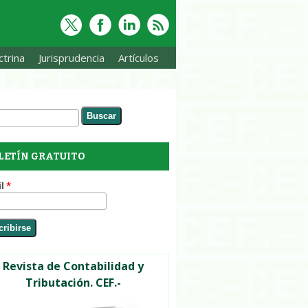
trina
Jurisprudencia
Artículos
ar
rmulario de búsqueda
LETÍN GRATUITO
il
*
Revista de Contabilidad y
Tributación. CEF.-