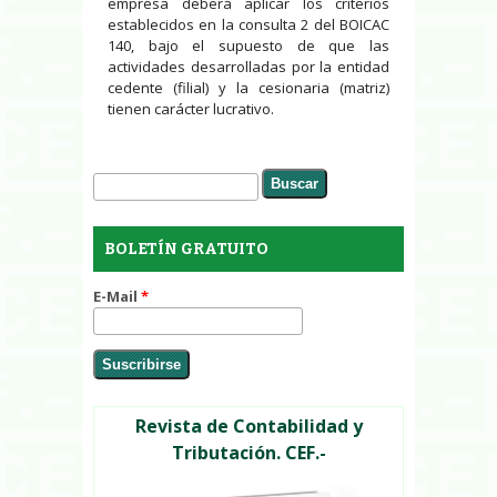
empresa deberá aplicar los criterios
establecidos en la consulta 2 del BOICAC
140, bajo el supuesto de que las
actividades desarrolladas por la entidad
cedente (filial) y la cesionaria (matriz)
tienen carácter lucrativo.
Buscar
Formulario de búsqueda
BOLETÍN GRATUITO
E-Mail
*
Revista de Contabilidad y
Tributación. CEF.-