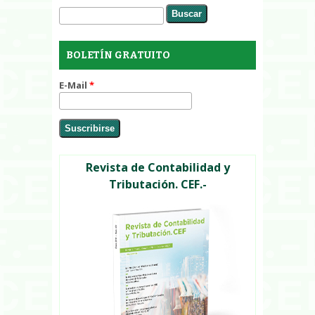
Buscar
Formulario de búsqueda
BOLETÍN GRATUITO
E-Mail
*
Revista de Contabilidad y
Tributación. CEF.-