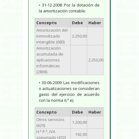
• 31-12-2008: Por la dotación de
la amortización contable:
Concepto
Debe
Haber
Amortización del
inmovilizado
2.250,00
intangible (680)
Amortización
acumulada de
aplicaciones
2.250,00
informáticas
(2806)
• 30-06-2009: Las modificaciones
o actualizaciones se consideran
gasto del ejercicio de acuerdo
con la norma 6.ª e).
Concepto
Debe
Haber
Otros servicios
1.200,00
(629)
H.ª P.ª, IVA
192,00
soportado (472)