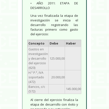
• AÑO 2011: ETAPA DE
DESARROLLO
Una vez finalizada la etapa de
investigación se inicia el
desarrollo registrando las
facturas primero como gasto
del ejercicio:
Concepto
Debe
Haber
Gastos en
investigación
y desarrollo
125.000,00
del ejercicio
(620)
H.ª P.ª, IVA
soportado
20.000,00
(472)
Bancos, c/c
145.000,00
(572)
Al cierre del ejercicio finaliza la
etapa de desarrollo con éxito y
se procede a su activación: