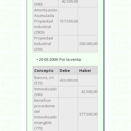
42.500,00
(580)
Amortización
Acumulada
Propiedad
157.500,00
Industrial
(2803)
Propiedad
Industrial
200.000,00
(203)
• 20-03-2009: Por la venta:
Concepto
Debe
Haber
Bancos, c/c
420.000,00
(572)
Inmovilizado
42.500,00
(580)
Beneficio
procedente
del
377.500,00
inmovilizado
intangible
(770)