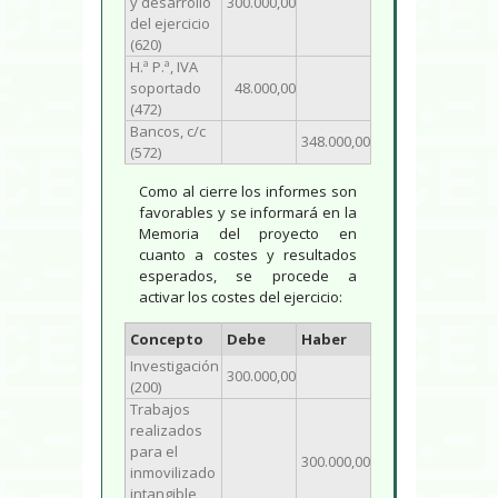
y desarrollo
300.000,00
del ejercicio
(620)
H.ª P.ª, IVA
soportado
48.000,00
(472)
Bancos, c/c
348.000,00
(572)
Como al cierre los informes son
favorables y se informará en la
Memoria del proyecto en
cuanto a costes y resultados
esperados, se procede a
activar los costes del ejercicio:
Concepto
Debe
Haber
Investigación
300.000,00
(200)
Trabajos
realizados
para el
300.000,00
inmovilizado
intangible