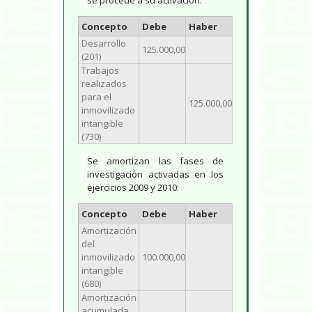
Concepto
Debe
Haber
Desarrollo
125.000,00
(201)
Trabajos
realizados
para el
125.000,00
inmovilizado
intangible
(730)
Se amortizan las fases de
investigación activadas en los
ejercicios 2009 y 2010:
Concepto
Debe
Haber
Amortización
del
inmovilizado
100.000,00
intangible
(680)
Amortización
acumulada