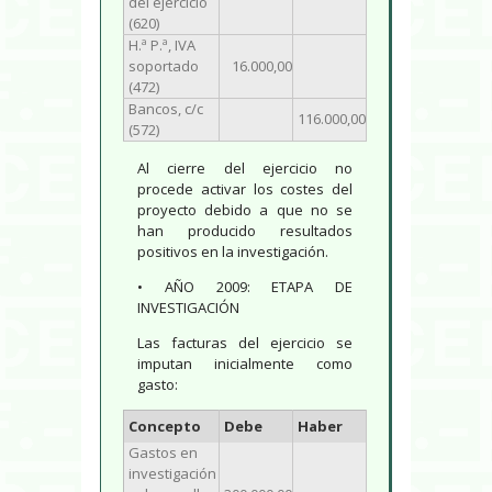
del ejercicio
(620)
H.ª P.ª, IVA
soportado
16.000,00
(472)
Bancos, c/c
116.000,00
(572)
Al cierre del ejercicio no
procede activar los costes del
proyecto debido a que no se
han producido resultados
positivos en la investigación.
• AÑO 2009: ETAPA DE
INVESTIGACIÓN
Las facturas del ejercicio se
imputan inicialmente como
gasto:
Concepto
Debe
Haber
Gastos en
investigación