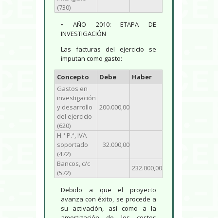
(730)
• AÑO 2010: ETAPA DE
INVESTIGACIÓN
Las facturas del ejercicio se
imputan como gasto:
Concepto
Debe
Haber
Gastos en
investigación
y desarrollo
200.000,00
del ejercicio
(620)
H.ª P.ª, IVA
soportado
32.000,00
(472)
Bancos, c/c
232.000,00
(572)
Debido a que el proyecto
avanza con éxito, se procede a
su activación, así como a la
amortización de los costes