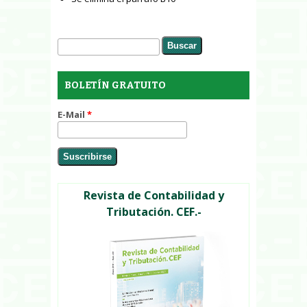
Buscar
Formulario de búsqueda
BOLETÍN GRATUITO
E-Mail
*
Revista de Contabilidad y
Tributación. CEF.-