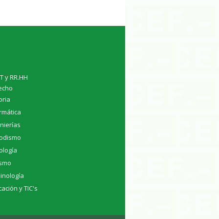
TT y RR.HH
echo
oria
rmática
nierías
iodismo
ología
ismo
inología
ación y TIC's