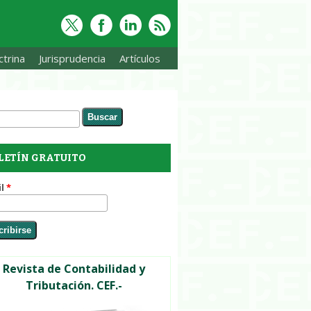
trina
Jurisprudencia
Artículos
ar
rmulario de búsqueda
LETÍN GRATUITO
il
*
Revista de Contabilidad y
Tributación. CEF.-