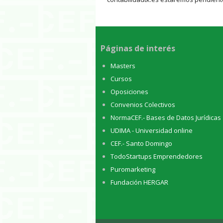
Páginas de interés
Masters
Cursos
Oposiciones
Convenios Colectivos
NormaCEF.- Bases de Datos Jurídicas
UDIMA - Universidad online
CEF.- Santo Domingo
TodoStartups Emprendedores
Puromarketing
Fundación HERGAR