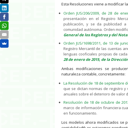
Esta Resoluciones viene a modificar l
Orden JUS/206/2009, de 28 de ene
presentación en el Registro Merc
publicación, y se da publicidad a
comunidad autónoma. Orden modific
General de los Registros y del Nota
Orden JUS/1698/2011, de 13 de juni
Registro Mercantil de las cuentas an
lenguas cooficiales propias de ca
28 de enero de 2015, de la Direcció
Ambas modificaciones se produce
naturaleza contable, concretamente:
La Resolución de 18 de septiembre de
que se dictan normas de registro y 
anuales sobre el deterioro de valor d
Resolución de 18 de octubre de 2013
marco de información financiera cua
en funcionamiento.
Los modelos ahora modificados se pub
contabilidadtk.es estaremos pendient