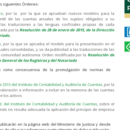
as siguientes Órdenes:
ro
, por la por la que se aprueban nuevos modelos para la
antil de las cuentas anuales de los sujetos obligados a su
 las traducciones a las lenguas cooficiales propias de cada
ada por la
Resolución de 28 de enero de 2015, de la Dirección
riado
.
o
, por la que se aprueba el modelo para la presentación en el
uales consolidadas, y se da publicidad a las traducciones de las
da comunidad autónoma. Orden modificada por la
Resolución de
n General de los Registros y del Notariado
.
n como consecuencia de la promulgación de normas de
 2013 del Instituto de Contabilidad y Auditoría de Cuentas
, por la
valoración e información a incluir en la memoria de las cuentas
e los activos
, del Instituto de Contabilidad y Auditoría de Cuentas
, sobre el
ndo no resulta adecuada la aplicación del principio de empresa
licarán en la página web del Ministerio de Justicia y desde
es de ello para informaros puntualmente de dicha publicación.