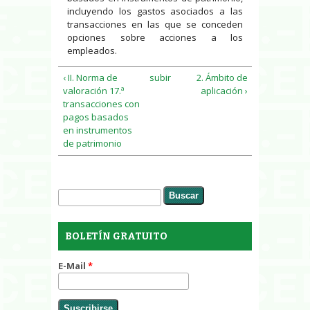
incluyendo los gastos asociados a las
transacciones en las que se conceden
opciones sobre acciones a los
empleados.
‹ II. Norma de
subir
2. Ámbito de
valoración 17.ª
aplicación ›
transacciones con
pagos basados
en instrumentos
de patrimonio
Buscar
Formulario de búsqueda
BOLETÍN GRATUITO
E-Mail
*