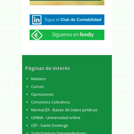
Páginas de interés
Masters
Cursos
Oposiciones
Convenios Colectivos
NormaCEF.- Bases de Datos Jurídicas
UDIMA - Universidad online
CEF.- Santo Domingo
TodoStartups Emprendedores