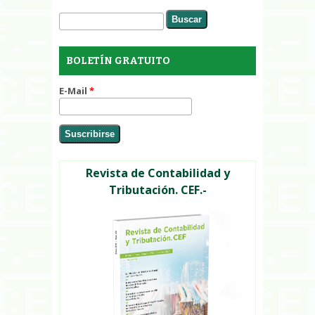
Buscar
Formulario de búsqueda
BOLETÍN GRATUITO
E-Mail
*
Revista de Contabilidad y
Tributación. CEF.-