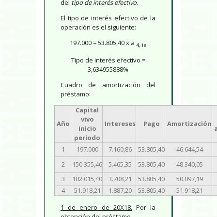
del
tipo de interés efectivo
.
El tipo de interés efectivo de la
operación es el siguiente:
197.000 = 53.805,40 x a
4, ie
Tipo de interés efectivo =
3,634955888%
Cuadro de amortización del
préstamo:
Capital
vivo
Año
Intereses
Pago
Amortización
inicio
periodo
1
197.000
7.160,86
53.805,40
46.644,54
2
150.355,46
5.465,35
53.805,40
48.340,05
3
102.015,40
3.708,21
53.805,40
50.097,19
4
51.918,21
1.887,20
53.805,40
51.918,21
1 de enero de 20X18.
Por la
obtención del préstamo