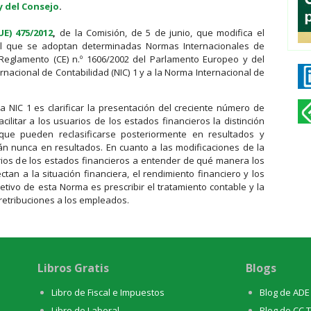
y del Consejo
.
E) 475/2012
,
de la Comisión, de 5 de junio, que modifica el
 el que se adoptan determinadas Normas Internacionales de
Reglamento (CE) n.º 1606/2002 del Parlamento Europeo y del
ernacional de Contabilidad (NIC) 1 y a la Norma Internacional de
la NIC 1 es clarificar la presentación del creciente número de
acilitar a los usuarios de los estados financieros la distinción
que pueden reclasificarse posteriormente en resultados y
rán nunca en resultados. En cuanto a las modificaciones de la
arios de los estados financieros a entender de qué manera los
tan a la situación financiera, el rendimiento financiero y los
bjetivo de esta Norma es prescribir el tratamiento contable y la
 retribuciones a los empleados.
Libros Gratis
Blogs
Libro de Fiscal e Impuestos
Blog de ADE
Libro de Laboral
Blog de CC.