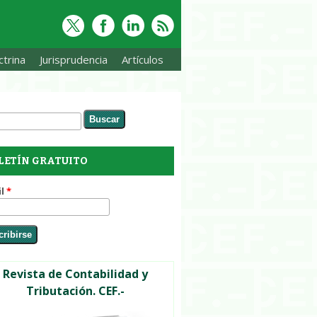
trina
Jurisprudencia
Artículos
ar
rmulario de búsqueda
LETÍN GRATUITO
il
*
Revista de Contabilidad y
Tributación. CEF.-