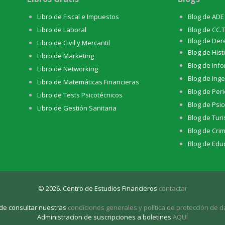
Libro de Fiscal e Impuestos
Blog de ADE
Libro de Laboral
Blog de CC.
Blog de Der
Libro de Civil y Mercantil
Blog de Hist
Libro de Marketing
Blog de Info
Libro de Networking
Blog de Inge
Libro de Matemáticas Financieras
Blog de Per
Libro de Tests Psicotécnicos
Blog de Psic
Libro de Gestión Sanitaria
Blog de Tur
Blog de Crim
Blog de Educ
© 2026. Centro de Estudios Financieros
contactar
de consultar nuestras
condiciones generales y política de protección de d
Administracíon de suscripciones a boletines
AQUÍ