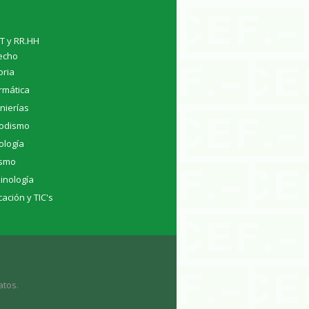
TT y RR.HH
echo
oria
rmática
nierías
iodismo
ología
ismo
inología
ación y TIC's
atos
.