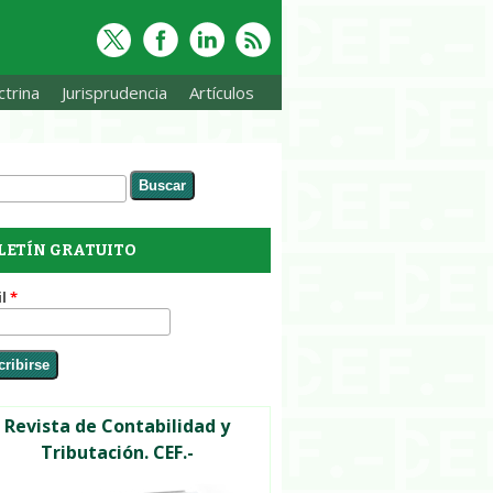
trina
Jurisprudencia
Artículos
ar
rmulario de búsqueda
LETÍN GRATUITO
il
*
Revista de Contabilidad y
Tributación. CEF.-