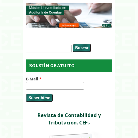
Buscar
Formulario de búsqueda
BOLETÍN GRATUITO
E-Mail
*
Revista de Contabilidad y
Tributación. CEF.-