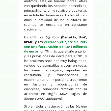
auditoría está en buenas horas. Atrás
van quedando los sonados escándalos,
principalmente en lo relativo a auditorías
en entidades financieras. En los últimos
años la actividad de los auditores de
cuentas se encuentra en constante
crecimiento.
En 2015 las
big four
(Deloitte, PwC,
KPMG y EY
)
cerraron el ejercicio 2015
con una facturación de 1.845 millones
de euros
, un 7% más que el año anterior
y las previsiones de cierre para el 2016 y
los próximos años son muy halagüeñas,
ya que las compañías crecen en todas
las líneas de negocio, repuntan en
consultoría y transacciones y
experimentan un importante crecimiento
en fusiones y adquisiciones de
empresas, conocidas también por su
acrónimo en inglés M&A (siglas de
Mergers and Acquisitions
).
Si bien, toda la facturación de las
big four
no se corresponde con servicios de