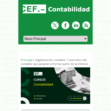
Principal
» Digitalización contable: 7 utensilios del
Usted está aquí
contable que pasarán a formar parte de la historia