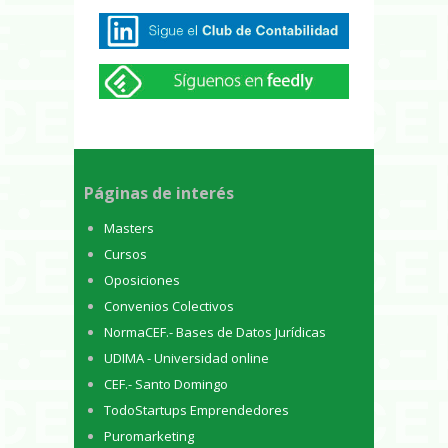
Páginas de interés
Masters
Cursos
Oposiciones
Convenios Colectivos
NormaCEF.- Bases de Datos Jurídicas
UDIMA - Universidad online
CEF.- Santo Domingo
TodoStartups Emprendedores
Puromarketing