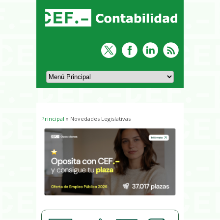
Principal
» Novedades Legislativas
Usted está aquí