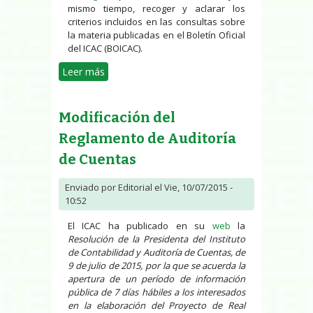
mismo tiempo, recoger y aclarar los
criterios incluidos en las consultas sobre
la materia publicadas en el Boletín Oficial
del ICAC (BOICAC).
Leer más
sobre Proyecto de Resolución del
ICAC por la que se dictan normas
de registro, valoración y
Modificación del
elaboración de las cuentas
anuales para la contabilización del
Reglamento de Auditoría
impuesto sobre beneficios
de Cuentas
Enviado por
Editorial
el Vie, 10/07/2015 -
10:52
El ICAC ha publicado en su
web
la
Resolución de la Presidenta del Instituto
de Contabilidad y Auditoría de Cuentas, de
9 de julio de 2015, por la que se acuerda la
apertura de un período de información
pública de 7 días hábiles a los interesados
en la elaboración del Proyecto de Real