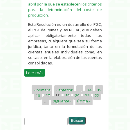
abril por la que se establecen los criterios
para la determinación del coste de
producción
.
Esta Resolución es un desarrollo del PGC,
el PGC de Pymes y las NFCAC, que deben
aplicar obligatoriamente todas las
empresas, cualquiera que sea su forma
jurídica, tanto en la formulación de las
cuentas anuales individuales como, en
su caso, en la elaboración de las cuentas
consolidadas.
Leer más
sobre Criterios para la
determinación del coste de
producción
« primera
‹ anterior
…
14
15
Páginas
16
17
18
19
20
21
22
…
siguiente ›
última »
Buscar
Formulario de búsqueda