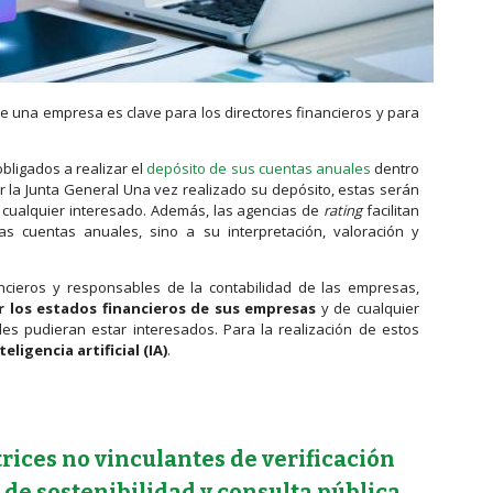
e una empresa es clave para los directores financieros y para
bligados a realizar el
depósito de sus cuentas anuales
dentro
r la Junta General Una vez realizado su depósito, estas serán
r cualquier interesado. Además, las agencias de
rating
facilitan
 cuentas anuales, sino a su interpretación, valoración y
ancieros y responsables de la contabilidad de las empresas,
ar los estados financieros de sus empresas
y de cualquier
es pudieran estar interesados. Para la realización de estos
teligencia artificial (IA)
.
 artificial ayudarte a interpretar las cuentas anuales de una empresa?
trices no vinculantes de verificación
de sostenibilidad y consulta pública