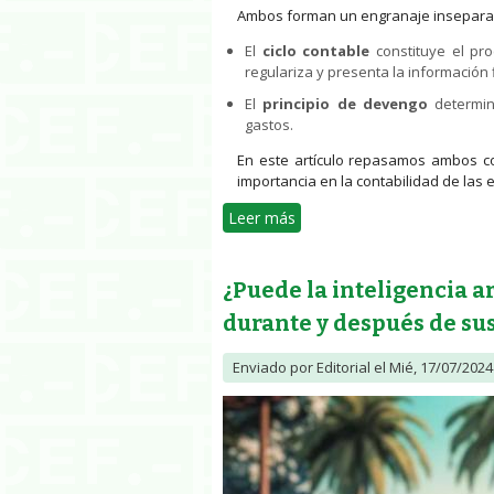
Ambos forman un engranaje insepara
El
ciclo contable
constituye el pro
regulariza y presenta la información f
El
principio de devengo
determin
gastos.
En este artículo repasamos ambos c
importancia en la contabilidad de las
Leer más
sobre Ciclo contable y princ
¿Puede la inteligencia ar
durante y después de su
Enviado por
Editorial
el Mié, 17/07/2024 