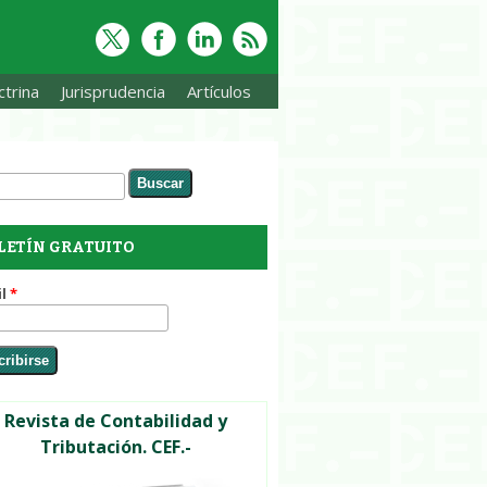
trina
Jurisprudencia
Artículos
ar
rmulario de búsqueda
LETÍN GRATUITO
il
*
Revista de Contabilidad y
Tributación. CEF.-