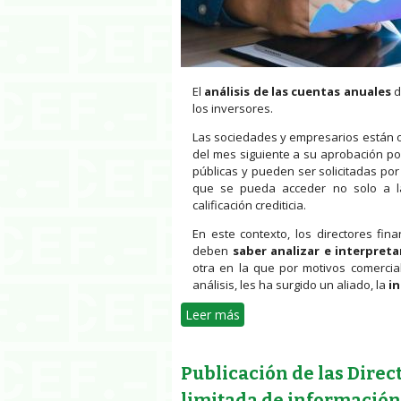
El
análisis de las cuentas anuales
d
los inversores.
Las sociedades y empresarios están o
del mes siguiente a su aprobación po
públicas y pueden ser solicitadas po
que se pueda acceder no solo a las
calificación crediticia.
En este contexto, los directores fin
deben
saber analizar e interpret
otra en la que por motivos comercial
análisis, les ha surgido un aliado, la
in
Leer más
sobre ¿Puede la inteligencia
Publicación de las Direc
limitada de información 