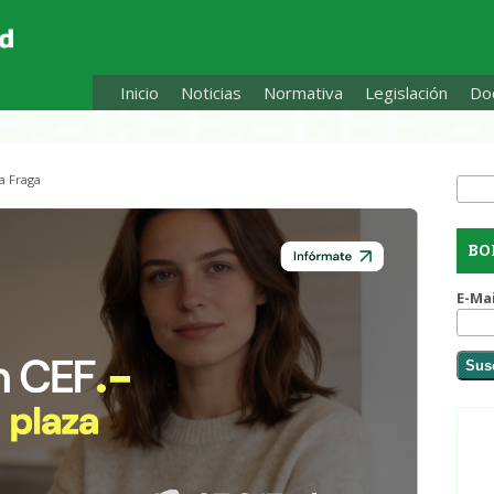
Inicio
Noticias
Normativa
Legislación
Doc
a Fraga
Busc
Fo
BO
E-Ma